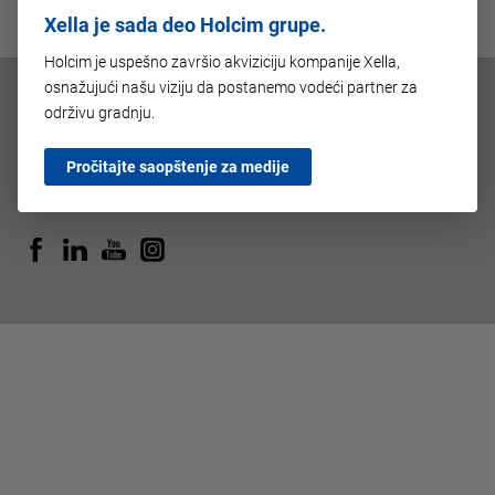
Xella je sada deo Holcim grupe.
Holcim je uspešno završio akviziciju kompanije Xella,
osnažujući našu viziju da postanemo vodeći partner za
održivu gradnju.
Pročitajte saopštenje za medije
Impresum
Politika privatnosti
Uslovi korišćenja
Copyright © Xella Srbija d.o.o. Sva prava zadržana.