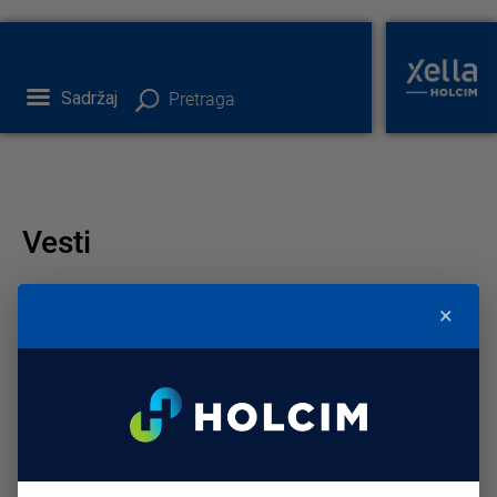
Sadržaj
Pretraga
Vesti
×
Podeli: