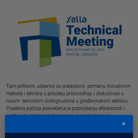
Tom prilikom, učesnici su predstavili primenu inovativnih
metoda i tehnika u procesu proizvodnje, i diskutovali o
novim tehničkim dostignućima u građevinskom sektoru.
Posebna pažnja posvećena je poboljšanju efikasnosti i
održivosti proizvodnih procesa, s naglaskom na
×
smanjenje štetnih emisija i očuvanje životne sredine.
Sastanak je takođe bio prilika za razmenu iskustava, ideja