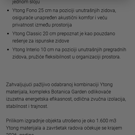
jednom sloju
Ytong Fono 25 cm na poziciji unutrašnjih zidova,
osiguraće unapređen akustični komfor i veću
privatnost između prostorija
Ytong Classic 20 cm prepoznat je kao pouzdano
rešenje za ispunske zidove
Ytong Interio 10 cm na poziciji unutrašnjih pregradnih
zidova, pružiće fleksibilnost u organizaciji prostora.
Zahvaljujući pažljivo odabranoj kombinaciji Ytong
materijala, kompleks Botanica Garden odlikovaće
izuzetna energetska efikasnost, odlična zvučna izolacija,
stabilnost i trajnost.
Prilikom izgradnje objekta utrošeno je oko 1.600 m3
Ytong materijala a završetak radova očekuje se krajem