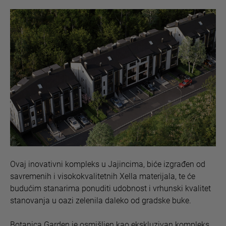
Ovaj inovativni kompleks u Jajincima, biće izgrađen od
savremenih i visokokvalitetnih Xella materijala, te će
budućim stanarima ponuditi udobnost i vrhunski kvalitet
stanovanja u oazi zelenila daleko od gradske buke.
Botanica Garden je osmišljen kao ekskluzivan kompleks,