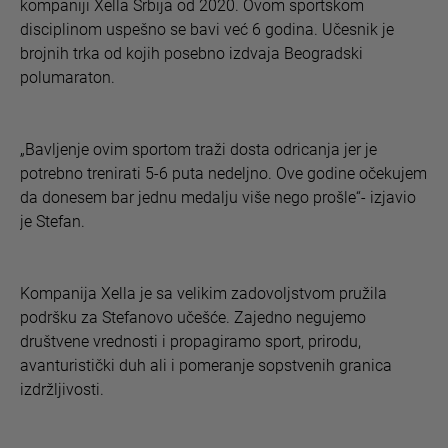
kompaniji Xella Srbija od 2020. Ovom sportskom
disciplinom uspešno se bavi već 6 godina. Učesnik je
brojnih trka od kojih posebno izdvaja Beogradski
polumaraton.
„Bavljenje ovim sportom traži dosta odricanja jer je
potrebno trenirati 5-6 puta nedeljno. Ove godine očekujem
da donesem bar jednu medalju više nego prošle“- izjavio
je Stefan.
Kompanija Xella je sa velikim zadovoljstvom pružila
podršku za Stefanovo učešće. Zajedno negujemo
društvene vrednosti i propagiramo sport, prirodu,
avanturistički duh ali i pomeranje sopstvenih granica
izdržljivosti.