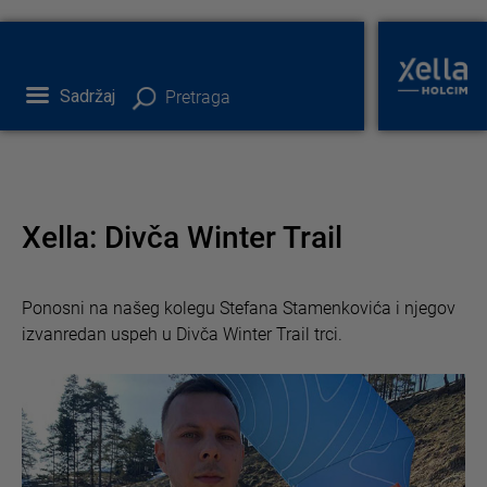
Sadržaj
Pretraga
Xella: Divča Winter Trail
Ponosni na našeg kolegu Stefana Stamenkovića i njegov
izvanredan uspeh u Divča Winter Trail trci.