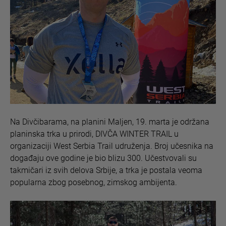
Na Divčibarama, na planini Maljen, 19. marta je održana
planinska trka u prirodi, DIVČA WINTER TRAIL u
organizaciji West Serbia Trail udruženja. Broj učesnika na
događaju ove godine je bio blizu 300. Učestvovali su
takmičari iz svih delova Srbije, a trka je postala veoma
popularna zbog posebnog, zimskog ambijenta.