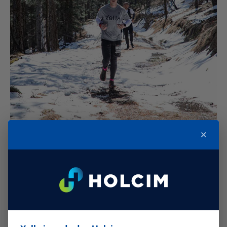
×
Staza u dužini od 15km i ukupne elevacije 650+ metara,
bila je tehnički veoma zahtevna. Najteži delovi su bili,
uspon na samom početku, uz ski stazu koji je iznosio
163m elevacije na 800m staze, treći uspon od 281m
elevacije, i dva silaska od 2.28km i 760m.