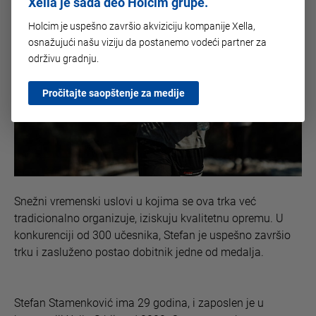
Xella je sada deo Holcim grupe.
Holcim je uspešno završio akviziciju kompanije Xella,
osnažujući našu viziju da postanemo vodeći partner za
održivu gradnju.
Pročitajte saopštenje za medije
Snežni vremenski uslovi u kojima se ova trka već
tradicionalno organizuje, iziskuju kvalitetnu opremu. U
konkurenciji od 300 učesnika, Stefan je uspešno završio
trku i zasluženo postao dobitnik jedne od medalja.
Stefan Stamenković ima 29 godina, i zaposlen je u