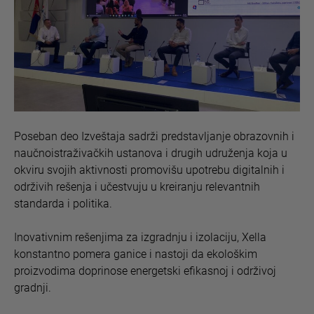
Poseban deo Izveštaja sadrži predstavljanje obrazovnih i
naučnoistraživačkih ustanova i drugih udruženja koja u
okviru svojih aktivnosti promovišu upotrebu digitalnih i
održivih rešenja i učestvuju u kreiranju relevantnih
standarda i politika.
Inovativnim rešenjima za izgradnju i izolaciju, Xella
konstantno pomera ganice i nastoji da ekološkim
proizvodima doprinose energetski efikasnoj i održivoj
gradnji.