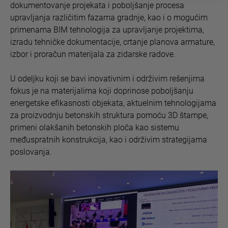
dokumentovanje projekata i poboljšanje procesa
upravljanja različitim fazama gradnje, kao i o mogućim
primenama BIM tehnologija za upravljanje projektima,
izradu tehničke dokumentacije, crtanje planova armature,
izbor i proračun materijala za zidarske radove.
U odeljku koji se bavi inovativnim i održivim rešenjima
fokus je na materijalima koji doprinose poboljšanju
energetske efikasnosti objekata, aktuelnim tehnologijama
za proizvodnju betonskih struktura pomoću 3D štampe,
primeni olakšanih betonskih ploča kao sistemu
međuspratnih konstrukcija, kao i održivim strategijama
poslovanja.