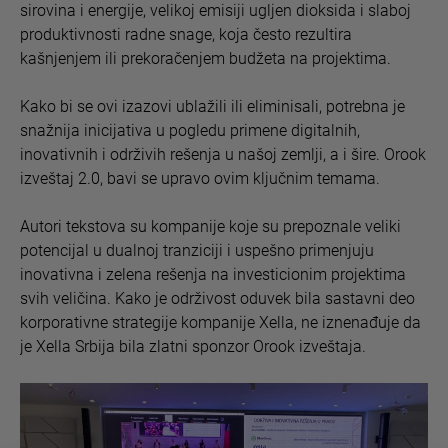
sirovina i energije, velikoj emisiji ugljen dioksida i slaboj
produktivnosti radne snage, koja često rezultira
kašnjenjem ili prekoračenjem budžeta na projektima.
Kako bi se ovi izazovi ublažili ili eliminisali, potrebna je
snažnija inicijativa u pogledu primene digitalnih,
inovativnih i održivih rešenja u našoj zemlji, a i šire. Orook
izveštaj 2.0, bavi se upravo ovim ključnim temama.
Autori tekstova su kompanije koje su prepoznale veliki
potencijal u dualnoj tranziciji i uspešno primenjuju
inovativna i zelena rešenja na investicionim projektima
svih veličina. Kako je održivost oduvek bila sastavni deo
korporativne strategije kompanije Xella, ne iznenađuje da
je Xella Srbija bila zlatni sponzor Orook izveštaja.